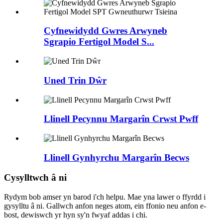
Cyfnewidydd Gwres Arwyneb
Sgrapio Fertigol Model S...
Uned Trin Dŵr
Llinell Pecynnu Margarîn Crwst Pwff
Llinell Gynhyrchu Margarîn Becws
Cysylltwch â ni
Rydym bob amser yn barod i'ch helpu. Mae yna lawer o ffyrdd i
gysylltu â ni. Gallwch anfon neges atom, ein ffonio neu anfon e-
bost, dewiswch yr hyn sy'n fwyaf addas i chi.