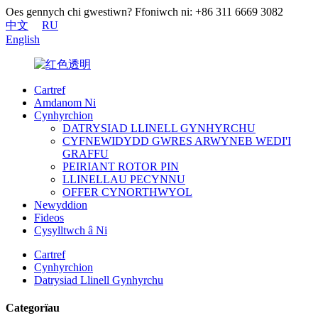
Oes gennych chi gwestiwn? Ffoniwch ni: +86 311 6669 3082
中文
RU
English
Cartref
Amdanom Ni
Cynhyrchion
DATRYSIAD LLINELL GYNHYRCHU
CYFNEWIDYDD GWRES ARWYNEB WEDI'I
GRAFFU
PEIRIANT ROTOR PIN
LLINELLAU PECYNNU
OFFER CYNORTHWYOL
Newyddion
Fideos
Cysylltwch â Ni
Cartref
Cynhyrchion
Datrysiad Llinell Gynhyrchu
Categorïau