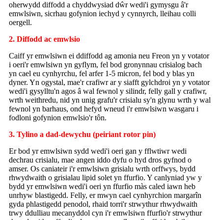
oherwydd diffodd a chyddwysiad dŵr wedi'i gymysgu â'r
emwlsiwn, sicrhau gofynion iechyd y cynnyrch, lleihau colli
oergell.
2. Diffodd ac emwlsio
Caiff yr emwlsiwn ei ddiffodd ag amonia neu Freon yn y votator
i oeri'r emwlsiwn yn gyflym, fel bod gronynnau crisialog bach
yn cael eu cynhyrchu, fel arfer 1-5 micron, fel bod y blas yn
dyner. Yn ogystal, mae'r crafiwr ar y siafft gylchdroi yn y votator
wedi'i gysylltu'n agos â wal fewnol y silindr, felly gall y crafiwr,
wrth weithredu, nid yn unig grafu'r crisialu sy'n glynu wrth y wal
fewnol yn barhaus, ond hefyd wneud i'r emwlsiwn wasgaru i
fodloni gofynion emwlsio'r tôn.
3. Tylino a dad-dewychu (peiriant rotor pin)
Er bod yr emwlsiwn sydd wedi'i oeri gan y fflwtiwr wedi
dechrau crisialu, mae angen iddo dyfu o hyd dros gyfnod o
amser. Os caniateir i'r emwlsiwn grisialu wrth orffwys, bydd
rhwydwaith o grisialau lipid solet yn ffurfio. Y canlyniad yw y
bydd yr emwlsiwn wedi'i oeri yn ffurfio màs caled iawn heb
unrhyw blastigedd. Felly, er mwyn cael cynhyrchion margarîn
gyda phlastigedd penodol, rhaid torri'r strwythur rhwydwaith
trwy ddulliau mecanyddol cyn i'r emwlsiwn ffurfio'r strwythur