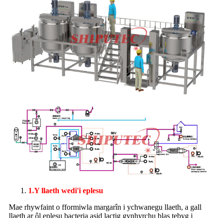
1.
Y llaeth wedi'i eplesu
Mae rhywfaint o fformiwla margarîn i ychwanegu llaeth, a gall
llaeth ar ôl eplesu bacteria asid lactig gynhyrchu blas tebyg i