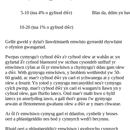
5-10 (tua 4% o gyfnod dŵr)
Blas da, ddim yn h
10-20 (tua 1% o gyfnod dŵr)
Gellir gweld y dylai'r llawdriniaeth emwlsio gyrraedd rhywfaint
o ofynion gwasgariad.
Pwrpas cymysgu'r cyfnod dŵr a'r cyfnod olew ar wahân ac yn
gyfartal â'r cyfnod blaenorol yw sicrhau cysondeb unffurf yr
emwlsiwn cyfan ar ôl yr emwlsiwn a chymysgu'r ddau gam olew
a dŵr. Wrth gymysgu emwlsiwn, y broblem weithredol yw 50-
60 gradd, ac mae'r cyfnod dŵr yn cael ei ychwanegu at y cyfnod
olew a fesurir. Yn ystod y cymysgu mecanyddol neu'r cymysgu
cylch pwmp, mae'r cyfnod dŵr yn cael ei wasgaru'n llawn yn y
cyfnod olew, gan ffurfio latecs. Ond mae'r math hwn o hylif
latecs yn ansefydlog iawn, a gall rhoi'r gorau i'w gymysgu
arwain at ffenomenon gwahanu olew a dŵr ar y maes chwarae.
Ar ôl i'r emwlsiwn cymysg gael ei ddanfon, cynhelir y broses
oeri a phlastigeiddio nes bod y cynnyrch wedi'i becynnu.
Rhaid oeri a phlastigeiddio'r emwlsiwn i gynhyrchu cynnyrch