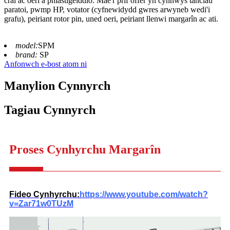
crai ac oeri a phlastigeiddio. Mae'r prif offer yn cynnwys tanciau
paratoi, pwmp HP, votator (cyfnewidydd gwres arwyneb wedi'i
grafu), peiriant rotor pin, uned oeri, peiriant llenwi margarîn ac ati.
model:
SPM
brand:
SP
Anfonwch e-bost atom ni
Manylion Cynnyrch
Tagiau Cynnyrch
Proses Cynhyrchu Margarîn
Fideo Cynhyrchu:
https://www.youtube.com/watch?
v=Zar71w0TUzM