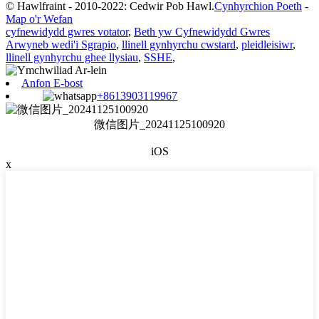
© Hawlfraint - 2010-2022: Cedwir Pob Hawl.
Cynhyrchion Poeth
-
Map o'r Wefan
cyfnewidydd gwres votator
,
Beth yw Cyfnewidydd Gwres
Arwyneb wedi'i Sgrapio
,
llinell gynhyrchu cwstard
,
pleidleisiwr
,
llinell gynhyrchu ghee llysiau
,
SSHE
,
Anfon E-bost
+8613903119967
微信图片_20241125100920
iOS
x