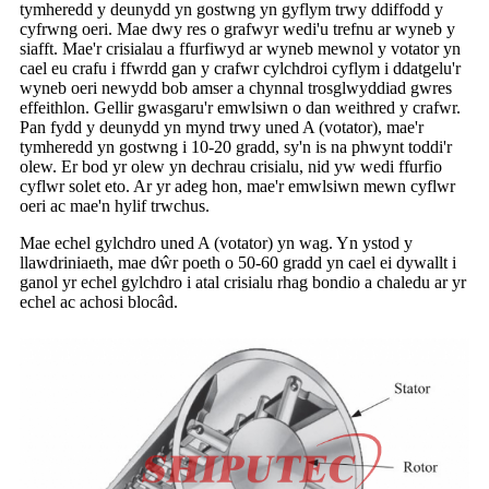
tymheredd y deunydd yn gostwng yn gyflym trwy ddiffodd y
cyfrwng oeri. Mae dwy res o grafwyr wedi'u trefnu ar wyneb y
siafft. Mae'r crisialau a ffurfiwyd ar wyneb mewnol y votator yn
cael eu crafu i ffwrdd gan y crafwr cylchdroi cyflym i ddatgelu'r
wyneb oeri newydd bob amser a chynnal trosglwyddiad gwres
effeithlon. Gellir gwasgaru'r emwlsiwn o dan weithred y crafwr.
Pan fydd y deunydd yn mynd trwy uned A (votator), mae'r
tymheredd yn gostwng i 10-20 gradd, sy'n is na phwynt toddi'r
olew. Er bod yr olew yn dechrau crisialu, nid yw wedi ffurfio
cyflwr solet eto. Ar yr adeg hon, mae'r emwlsiwn mewn cyflwr
oeri ac mae'n hylif trwchus.
Mae echel gylchdro uned A (votator) yn wag. Yn ystod y
llawdriniaeth, mae dŵr poeth o 50-60 gradd yn cael ei dywallt i
ganol yr echel gylchdro i atal crisialu rhag bondio a chaledu ar yr
echel ac achosi blocâd.