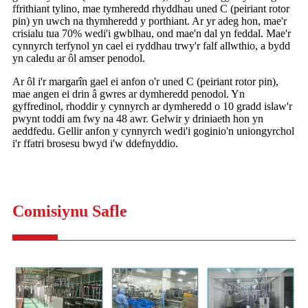
ffrithiant tylino, mae tymheredd rhyddhau uned C (peiriant rotor
pin) yn uwch na thymheredd y porthiant. Ar yr adeg hon, mae'r
crisialu tua 70% wedi'i gwblhau, ond mae'n dal yn feddal. Mae'r
cynnyrch terfynol yn cael ei ryddhau trwy'r falf allwthio, a bydd
yn caledu ar ôl amser penodol.
Ar ôl i'r margarîn gael ei anfon o'r uned C (peiriant rotor pin),
mae angen ei drin â gwres ar dymheredd penodol. Yn
gyffredinol, rhoddir y cynnyrch ar dymheredd o 10 gradd islaw'r
pwynt toddi am fwy na 48 awr. Gelwir y driniaeth hon yn
aeddfedu. Gellir anfon y cynnyrch wedi'i goginio'n uniongyrchol
i'r ffatri brosesu bwyd i'w ddefnyddio.
Comisiynu Safle