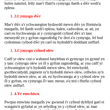
hufen naturiol, felly mae'r ffatri'n cymysgu llaeth a dŵr wedi'u
eplesu.
2.
Cymysgu dŵr
Mae'r dŵr a'r ychwanegion hydawdd mewn dŵr yn fformiwla
margarîn, fel llaeth wedi'i eplesu, halen, cadwolion, ac ati, yn
cael eu hychwanegu at y cymysgedd cyfnod dŵr a'r tanc
mesurydd yn y gyfran ragnodedig i'w droi a'u cymysgu, fel bod
cydrannau cyfnod dŵr yn cael eu hydoddi'n doddiant unffurf.
3.
Cymysgu cyfnod olew
Caiff yr olew crai o wahanol fanylebau ei gymysgu yn gyntaf yn
y tanc cymysgu olew yn ôl y gyfran ragnodedig, ac yna caiff yr
ychwanegion sy'n hydoddi mewn olew, fel emwlsydd,
gwrthocsidydd, pigment sy'n hydoddi mewn olew, cellwlos sy'n
hydoddi mewn olew, ac ati, eu hychwanegu at y cyfnod olew yn
ôl y gyfran, eu cymysgu â'r tanc mesur, a'u troi i ffurfio cyfnod
olew unffurf.
4.
Yr emwlsiwn
Pwrpas emwlsio margarîn yw gwneud i'r cyfnod dyfrllyd gael ei
wasgaru'n gyfartal ac yn sefydlog yn y cyfnod olew, ac mae