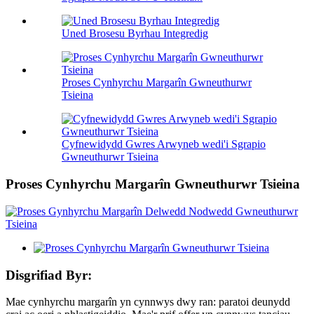
Uned Brosesu Byrhau Integredig
Proses Cynhyrchu Margarîn Gwneuthurwr
Tsieina
Cyfnewidydd Gwres Arwyneb wedi'i Sgrapio
Gwneuthurwr Tsieina
Proses Cynhyrchu Margarîn Gwneuthurwr Tsieina
Disgrifiad Byr:
Mae cynhyrchu margarîn yn cynnwys dwy ran: paratoi deunydd