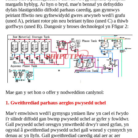
margarîn hyblyg. Ar hyn o bryd, mae'n bennaf yn defnyddio
dyfais blastigeiddio diffodd parhaus caeedig, gan gynnwys
peiriant fflwtio neu gyfnewidydd gwres arwyneb wedi'i grafu
(uned A), peiriant rotor pin neu beiriant tylino (uned C) a thiwb
gorffwys (uned B). Dangosir y broses dechnolegol yn Ffigur 2:
Mae gan y set hon o offer y nodweddion canlynol:
1. Gweithrediad parhaus aerglos pwysedd uchel
Mae'r emwlsiwn wedi'i gymysgu ymlaen llaw yn cael ei fwydo
i'r silindr diffodd gan bwmp pwysedd uchel ar gyfer y fowldwr.
Gall pwysedd uchel oresgyn ymwrthedd drwy'r uned gyfan, yn
ogystal â gweithrediad pwysedd uchel gall wneud y cynnyrch yn
denau ac yn llyfn. Gall gweithrediad caeedig atal aer ac aer