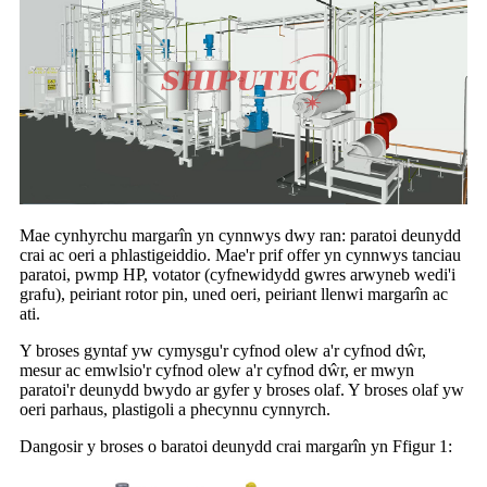
Mae cynhyrchu margarîn yn cynnwys dwy ran: paratoi deunydd
crai ac oeri a phlastigeiddio. Mae'r prif offer yn cynnwys tanciau
paratoi, pwmp HP, votator (cyfnewidydd gwres arwyneb wedi'i
grafu), peiriant rotor pin, uned oeri, peiriant llenwi margarîn ac
ati.
Y broses gyntaf yw cymysgu'r cyfnod olew a'r cyfnod dŵr,
mesur ac emwlsio'r cyfnod olew a'r cyfnod dŵr, er mwyn
paratoi'r deunydd bwydo ar gyfer y broses olaf. Y broses olaf yw
oeri parhaus, plastigoli a phecynnu cynnyrch.
Dangosir y broses o baratoi deunydd crai margarîn yn Ffigur 1: