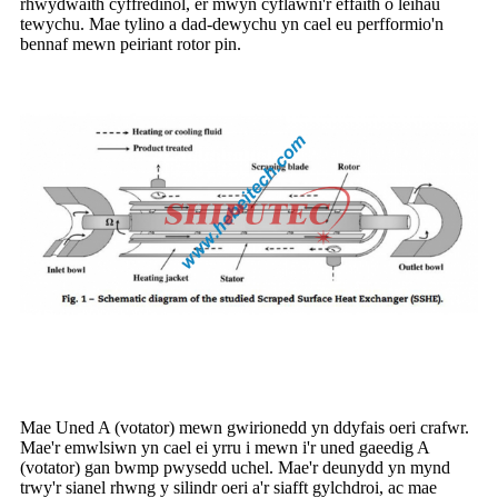
rhwydwaith cyffredinol, er mwyn cyflawni'r effaith o leihau
tewychu. Mae tylino a dad-dewychu yn cael eu perfformio'n
bennaf mewn peiriant rotor pin.
Mae Uned A (votator) mewn gwirionedd yn ddyfais oeri crafwr.
Mae'r emwlsiwn yn cael ei yrru i mewn i'r uned gaeedig A
(votator) gan bwmp pwysedd uchel. Mae'r deunydd yn mynd
trwy'r sianel rhwng y silindr oeri a'r siafft gylchdroi, ac mae