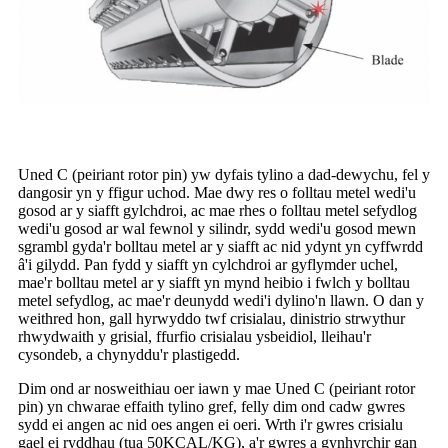
Uned C (peiriant rotor pin) yw dyfais tylino a dad-dewychu, fel y
dangosir yn y ffigur uchod. Mae dwy res o folltau metel wedi'u
gosod ar y siafft gylchdroi, ac mae rhes o folltau metel sefydlog
wedi'u gosod ar wal fewnol y silindr, sydd wedi'u gosod mewn
sgrambl gyda'r bolltau metel ar y siafft ac nid ydynt yn cyffwrdd
â'i gilydd. Pan fydd y siafft yn cylchdroi ar gyflymder uchel,
mae'r bolltau metel ar y siafft yn mynd heibio i fwlch y bolltau
metel sefydlog, ac mae'r deunydd wedi'i dylino'n llawn. O dan y
weithred hon, gall hyrwyddo twf crisialau, dinistrio strwythur
rhwydwaith y grisial, ffurfio crisialau ysbeidiol, lleihau'r
cysondeb, a chynyddu'r plastigedd.
Dim ond ar nosweithiau oer iawn y mae Uned C (peiriant rotor
pin) yn chwarae effaith tylino gref, felly dim ond cadw gwres
sydd ei angen ac nid oes angen ei oeri. Wrth i'r gwres crisialu
gael ei ryddhau (tua 50KCAL/KG), a'r gwres a gynhyrchir gan