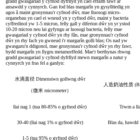
gradd gwasgariad y cyfnod dyfrllyd yn cael effaith fawr ar
ansawdd y cynnyrch. Gan fod blas margarîn yn gysylltiedig yn
agos â maint gronynnau'r cyfnod dŵr, mae lluosogi micro-
organebau yn cael ei wneud yn y cyfnod dŵr, maint y bacteria
cyffredinol yw 1-5 micron, felly gall y diferion dŵr yn yr ystod
10-20 micron neu lai gyfyngu ar luosogi bacteria, felly mae
gwasgariad y cyfnod dŵr yn rhy fân, mae gronynnau'r cyfnod
dŵr yn rhy fach yn gwneud i'r margarîn golli blas; Os nad yw
gwasgaru'n ddigonol, mae gronynnau'r cyfnod dŵr yn rhy fawr,
bydd margarîn yn llygru metamorffedd. Mae'r berthynas rhwng
gradd gwasgariad y cyfnod dyfrllyd mewn margarîn a natur y
cynnyrch yn fras fel a ganlyn:
水滴直径 Dimensiwn gollwng dŵr
人造奶油性质 (Blas 
（微米 micrometer）
llai nag 1 (tua 80-85% o gyfnod dŵr)
Trwm a lla
30-40 (llai nag 1% o gyfnod dŵr)
Blas da, hawdd
1-5 (tua 95% o gyfnod dŵr)