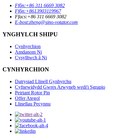
Ffôn:
+86 311 6669 3082
Ffôn:
+8613903119967
Ffacs:
+86 311 6669 3082
E-bost:
zheng@sino-votator.com
YNGHYLCH SHIPU
Cynhyrchion
Amdanom Ni
Cysylltwch â Ni
CYNHYRCHION
Datrysiad Llinell Gynhyrchu
Cyfnewidydd Gwres Arwyneb wedi'i Sgrapio
Peiriant Rotor Pin
Offer Ategol
Llinellau Pecynnu