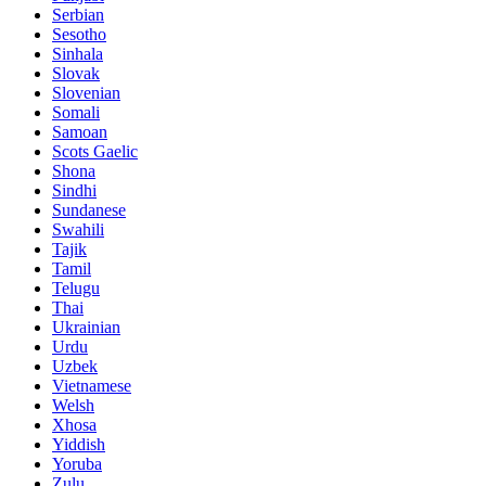
Serbian
Sesotho
Sinhala
Slovak
Slovenian
Somali
Samoan
Scots Gaelic
Shona
Sindhi
Sundanese
Swahili
Tajik
Tamil
Telugu
Thai
Ukrainian
Urdu
Uzbek
Vietnamese
Welsh
Xhosa
Yiddish
Yoruba
Zulu